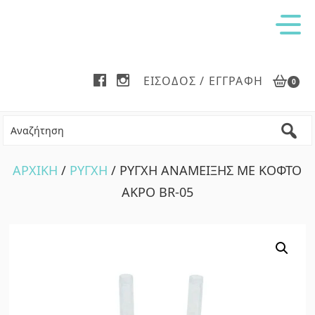
Skip
Skip
to
to
main
footer
content
ΕΊΣΟΔΟΣ / ΕΓΓΡΑΦΉ
0
ΑΡΧΙΚΗ
/
ΡΥΓΧΗ
/ ΡΥΓΧΗ ΑΝΑΜΕΙΞΗΣ ΜΕ ΚΟΦΤΟ
ΑΚΡΟ BR-05