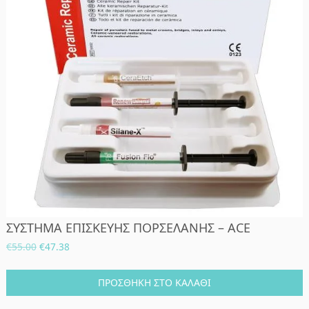
ΣΥΣΤΗΜΑ ΕΠΙΣΚΕΥΗΣ ΠΟΡΣΕΛΑΝΗΣ – ACE
Original
Η
€
55.00
€
47.38
price
τρέχουσα
was:
τιμή
ΠΡΟΣΘΉΚΗ ΣΤΟ ΚΑΛΆΘΙ
€55.00.
είναι: