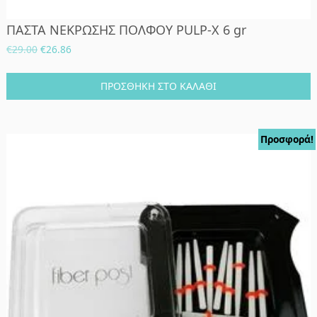
ΠΑΣΤΑ ΝΕΚΡΩΣΗΣ ΠΟΛΦΟΥ PULP-X 6 gr
Original
Η
€
29.00
€
26.86
price
τρέχουσα
was:
τιμή
ΠΡΟΣΘΉΚΗ ΣΤΟ ΚΑΛΆΘΙ
€29.00.
είναι:
€26.86.
Προσφορά!