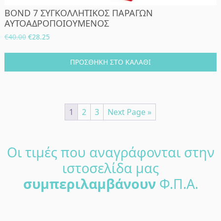
BOND 7 ΣΥΓΚΟΛΛΗΤΙΚΟΣ ΠΑΡΑΓΩΝ
ΑΥΤΟΑΔΡΟΠΟΙΟΥΜΕΝΟΣ
Original
Η
€
40.00
€
28.25
price
τρέχουσα
was:
τιμή
ΠΡΟΣΘΉΚΗ ΣΤΟ ΚΑΛΆΘΙ
€40.00.
είναι:
€28.25.
1
2
3
Next Page »
Οι τιμές που αναγράφονται στην
ιστοσελίδα μας
συμπεριλαμβάνουν
Φ.Π.Α.