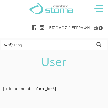
Skip
Skip
to
to
main
footer
content
ΕΊΣΟΔΟΣ / ΕΓΓΡΑΦΉ
0
User
[ultimatemember form_id=6]