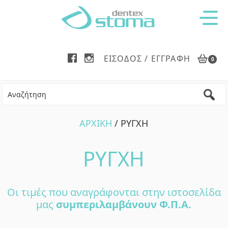
Skip
Skip
Skip
to
to
to
main
primary
footer
content
sidebar
ΕΊΣΟΔΟΣ / ΕΓΓΡΑΦΉ
0
ΑΡΧΙΚΗ
/ ΡΥΓΧΗ
ΡΥΓΧΗ
Οι τιμές που αναγράφονται στην ιστοσελίδα
μας
συμπεριλαμβάνουν Φ.Π.Α.