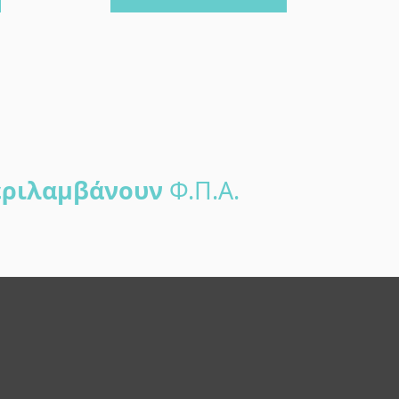
ριλαμβάνουν
Φ.Π.Α.