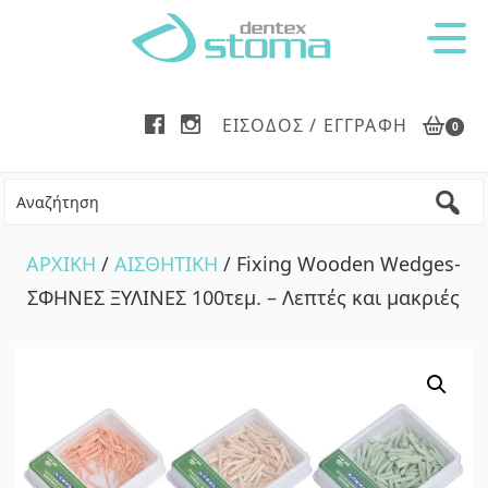
Skip
Skip
to
to
main
footer
content
ΕΊΣΟΔΟΣ / ΕΓΓΡΑΦΉ
0
ΑΡΧΙΚΗ
/
ΑΙΣΘΗΤΙΚΗ
/ Fixing Wooden Wedges-
ΣΦΗΝΕΣ ΞΥΛΙΝΕΣ 100τεμ. – Λεπτές και μακριές