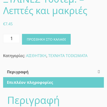
Λεπτές και μακριές
€
7.45
Fixing
ΠΡΟΣΘΉΚΗ ΣΤΟ ΚΑΛΆΘΙ
Wooden
Wedges-
Κατηγορίες:
ΑΙΣΘΗΤΙΚΗ
,
ΤΕΧΝΗΤΑ ΤΟΙΧΩΜΑΤΑ
ΣΦΗΝΕΣ
ΞΥΛΙΝΕΣ
100τεμ.
Περιγραφή
-
Επιπλέον πληροφορίες
Λεπτές
και
Περιγραφή
μακριές
ποσότητα