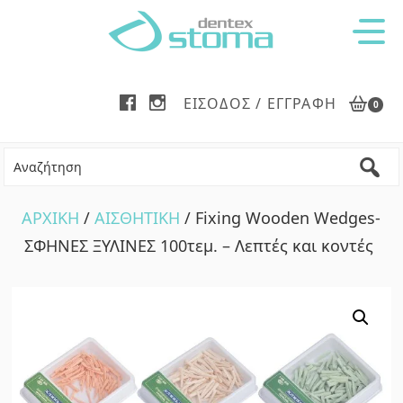
Skip
Skip
to
to
main
footer
content
ΕΊΣΟΔΟΣ / ΕΓΓΡΑΦΉ
0
ΑΡΧΙΚΗ
/
ΑΙΣΘΗΤΙΚΗ
/ Fixing Wooden Wedges-
ΣΦΗΝΕΣ ΞΥΛΙΝΕΣ 100τεμ. – Λεπτές και κοντές