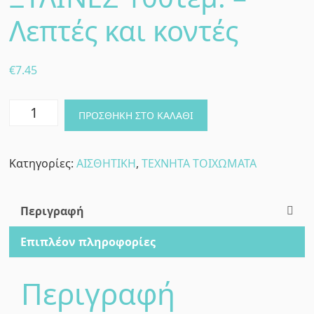
Λεπτές και κοντές
€
7.45
Fixing
ΠΡΟΣΘΉΚΗ ΣΤΟ ΚΑΛΆΘΙ
Wooden
Wedges-
Κατηγορίες:
ΑΙΣΘΗΤΙΚΗ
,
ΤΕΧΝΗΤΑ ΤΟΙΧΩΜΑΤΑ
ΣΦΗΝΕΣ
ΞΥΛΙΝΕΣ
100τεμ.
Περιγραφή
-
Επιπλέον πληροφορίες
Λεπτές
και
Περιγραφή
κοντές
ποσότητα