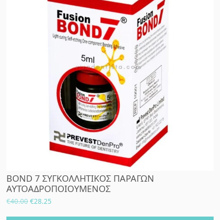
BOND 7 ΣΥΓΚΟΛΛΗΤΙΚΟΣ ΠΑΡΑΓΩΝ
ΑΥΤΟΑΔΡΟΠΟΙΟΥΜΕΝΟΣ
Original
Η
€
40.00
€
28.25
price
τρέχουσα