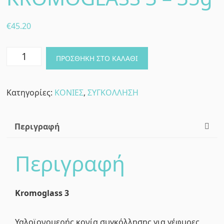
€
45.20
ΥΑΛΟΪΟΝΟΜΕΡΗΣ
ΠΡΟΣΘΉΚΗ ΣΤΟ ΚΑΛΆΘΙ
ΚΟΝΙΑ
ΣΥΓΚΟΛΛΗΣΗΣ
Κατηγορίες:
ΚΟΝΙΕΣ
,
ΣΥΓΚΟΛΛΗΣΗ
KROMOGLASS
3
-
Περιγραφή
35g
ποσότητα
Περιγραφή
Kromoglass
3
Υαλοϊονομερής κονία συγκόλλησης για γέφυρες,