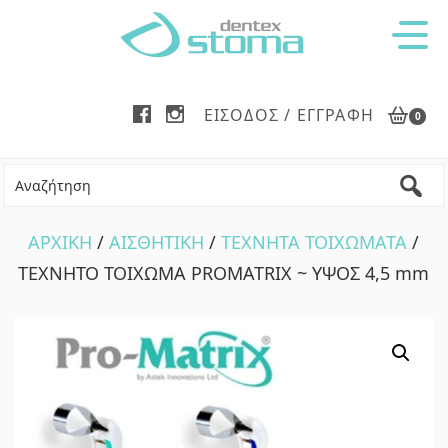
Skip
Skip
to
to
main
footer
content
ΕΊΣΟΔΟΣ / ΕΓΓΡΑΦΉ
0
ΑΡΧΙΚΗ
/
ΑΙΣΘΗΤΙΚΗ
/
ΤΕΧΝΗΤΑ ΤΟΙΧΩΜΑΤΑ
/
ΤΕΧΝΗΤΟ ΤΟΙΧΩΜΑ PROMATRIX ~ ΥΨΟΣ 4,5 mm