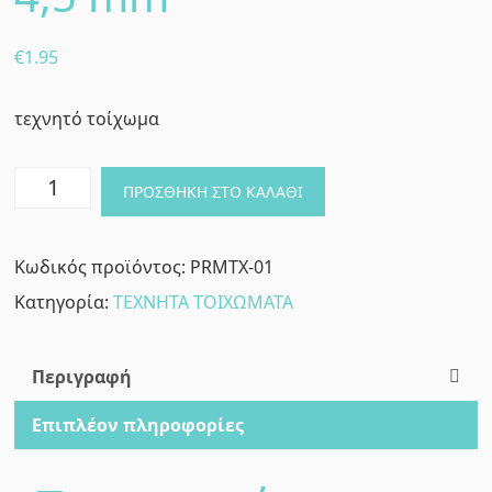
€
1.95
τεχνητό τοίχωμα
ΤΕΧΝΗΤΟ
ΠΡΟΣΘΉΚΗ ΣΤΟ ΚΑΛΆΘΙ
ΤΟΙΧΩΜΑ
PROMATRIX
Κωδικός προϊόντος:
PRMTX-01
~
Κατηγορία:
ΤΕΧΝΗΤΑ ΤΟΙΧΩΜΑΤΑ
ΥΨΟΣ
4,5
mm
Περιγραφή
ποσότητα
Επιπλέον πληροφορίες