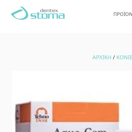
Skip
Skip
to
to
ΠΡΟΪΌΝ
main
footer
content
ΑΡΧΙΚΗ
/
ΚΟΝΙ