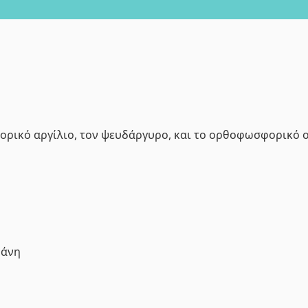
ορικό αργίλιο, τον ψευδάργυρο, και το ορθοφωσφορικό ο
φάνη