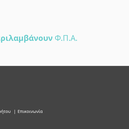
ριλαμβάνουν
Φ.Π.Α.
ρήτου
Επικοινωνία