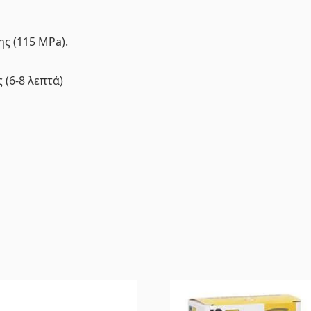
ς (115 MPa).
 (6-8 λεπτά)