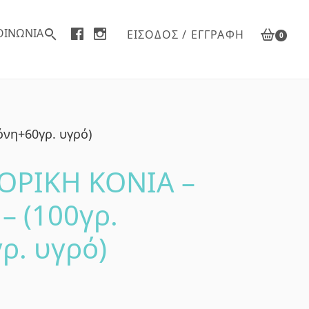
ΟΙΝΩΝΙΑ
ΕΊΣΟΔΟΣ / ΕΓΓΡΑΦΉ
0
νη+60γρ. υγρό)
ΡΙΚΗ ΚΟΝΙΑ –
 (100γρ.
ρ. υγρό)