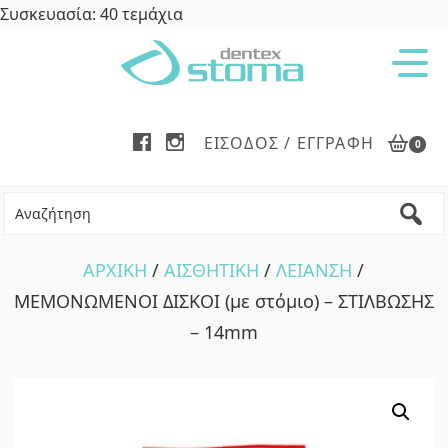
Συσκευασία: 40 τεμάχια
Skip
Skip
to
to
main
footer
content
ΕΊΣΟΔΟΣ / ΕΓΓΡΑΦΉ
0
ΑΡΧΙΚΗ
/
ΑΙΣΘΗΤΙΚΗ
/
ΛΕΙΑΝΣΗ
/
ΜΕΜΟΝΩΜΕΝΟΙ ΔΙΣΚΟΙ (με στόμιο) – ΣΤΙΛΒΩΣΗΣ
– 14mm