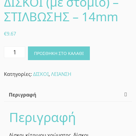
ΔΙΣΚΟΙ (με στόμιο) –
ΣΤΙΛΒΩΣΗΣ – 14mm
€
9.67
ΜΕΜΟΝΩΜΕΝΟΙ
ΠΡΟΣΘΉΚΗ ΣΤΟ ΚΑΛΆΘΙ
ΔΙΣΚΟΙ
(με
Κατηγορίες:
ΔΙΣΚΟΙ
,
ΛΕΙΑΝΣΗ
στόμιο)
-
ΣΤΙΛΒΩΣΗΣ
Περιγραφή
-
14mm
Περιγραφή
ποσότητα
Δίσκοι κίτρινου χρώματος, δίσκοι