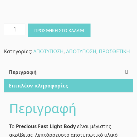
Λεπτόρρευστο
ΠΡΟΣΘΉΚΗ ΣΤΟ ΚΑΛΆΘΙ
Αποτυπωτικό
Πολυβινυλοσιλοξάνης
Κατηγορίες:
ΑΠΟΤΥΠΩΣΗ
,
ΑΠΟΤΥΠΩΣΗ
,
ΠΡΟΣΘΕΤΙΚΗ
-
PRECIOUS
-
Περιγραφή
2x50ml
Επιπλέον πληροφορίες
LIGHT
BODY
Περιγραφή
ποσότητα
Το
Precious Fast Light Body
είναι μέγιστης
ακρίβειας λεπτόρρευστο αποτυπωτικό υλικό