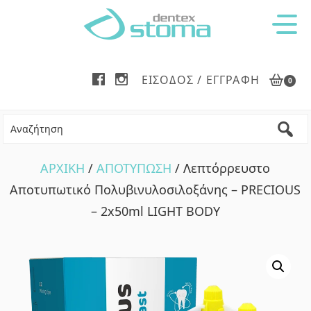
Skip
Skip
to
to
main
footer
content
ΕΊΣΟΔΟΣ / ΕΓΓΡΑΦΉ
0
ΑΡΧΙΚΗ
/
ΑΠΟΤΥΠΩΣΗ
/ Λεπτόρρευστο
Αποτυπωτικό Πολυβινυλοσιλοξάνης – PRECIOUS
– 2x50ml LIGHT BODY