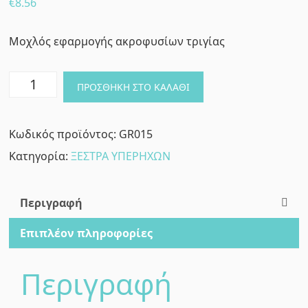
€
8.56
Μοχλός εφαρμογής ακροφυσίων τριγίας
ΚΛΕΙΔΙ
ΠΡΟΣΘΉΚΗ ΣΤΟ ΚΑΛΆΘΙ
ΞΕΣΤΡΟΥ
ΠΛΑΣΤΙΚΟ
Κωδικός προϊόντος:
GR015
ποσότητα
Κατηγορία:
ΞΕΣΤΡΑ ΥΠΕΡΗΧΩΝ
Περιγραφή
Επιπλέον πληροφορίες
Περιγραφή