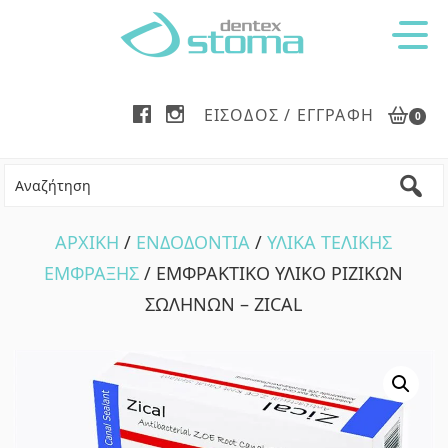
Skip
Skip
to
to
main
footer
content
ΕΊΣΟΔΟΣ / ΕΓΓΡΑΦΉ
0
ΑΡΧΙΚΗ
/
ΕΝΔΟΔΟΝΤΙΑ
/
ΥΛΙΚΑ ΤΕΛΙΚΗΣ
ΕΜΦΡΑΞΗΣ
/ ΕΜΦΡΑΚΤΙΚΟ ΥΛΙΚΟ ΡΙΖΙΚΩΝ
ΣΩΛΗΝΩΝ – ZICAL