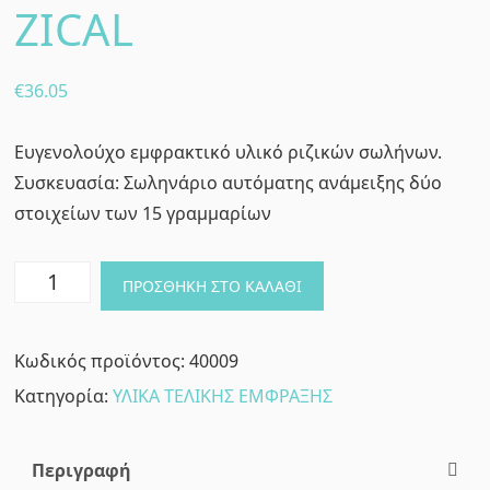
ZICAL
€
36.05
Ευγενολούχο εμφρακτικό υλικό ριζικών σωλήνων.
Συσκευασία: Σωληνάριο αυτόματης ανάμειξης δύο
στοιχείων των 15 γραμμαρίων
ΕΜΦΡΑΚΤΙΚΟ
ΠΡΟΣΘΉΚΗ ΣΤΟ ΚΑΛΆΘΙ
ΥΛΙΚΟ
ΡΙΖΙΚΩΝ
Κωδικός προϊόντος:
40009
ΣΩΛΗΝΩΝ
Κατηγορία:
ΥΛΙΚΑ ΤΕΛΙΚΗΣ ΕΜΦΡΑΞΗΣ
-
ZICAL
ποσότητα
Περιγραφή