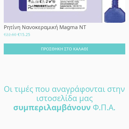
Ρητίνη Νανοκεραμική Magma NT
Original
Η
€
22.60
€
15.25
price
τρέχουσα
was:
τιμή
ΠΡΟΣΘΉΚΗ ΣΤΟ ΚΑΛΆΘΙ
€22.60.
είναι:
€15.25.
Οι τιμές που αναγράφονται στην
ιστοσελίδα μας
συμπεριλαμβάνουν
Φ.Π.Α.