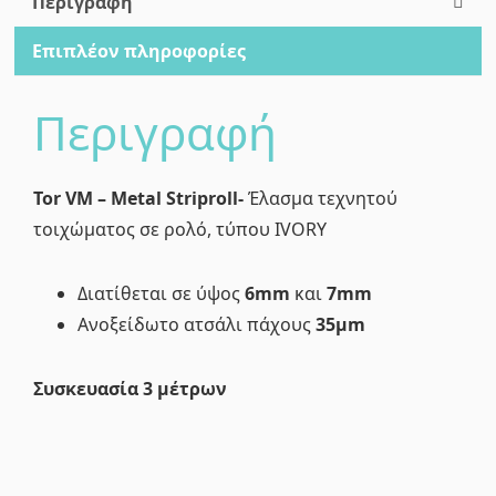
Περιγραφή
0,035mm
Επιπλέον πληροφορίες
ποσότητα
Περιγραφή
Tor VM – Metal Striproll-
Έλασμα τεχνητού
τοιχώματος σε ρολό, τύπου IVORY
Διατίθεται σε ύψος
6mm
και
7mm
Ανοξείδωτο ατσάλι πάχους
35μm
Συσκευασία 3 μέτρων