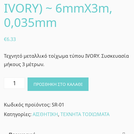
IVORY) ~ 6mmX3m,
0,035mm
€
6.33
Τεχνητό μεταλλικό τοίχωμα τύπου IVORY. Συσκευασία
μήκους 3 μέτρων.
ΕΛΑΣΜΑ
ΠΡΟΣΘΉΚΗ ΣΤΟ ΚΑΛΆΘΙ
ΤΕΧΝΗΤΟΥ
ΤΟΙΧΩΜΑΤΟΣ
Κωδικός προϊόντος:
SR-01
(Τύπου
Κατηγορίες:
ΑΙΣΘΗΤΙΚΗ
,
ΤΕΧΝΗΤΑ ΤΟΙΧΩΜΑΤΑ
IVORY)
~
6mmX3m,