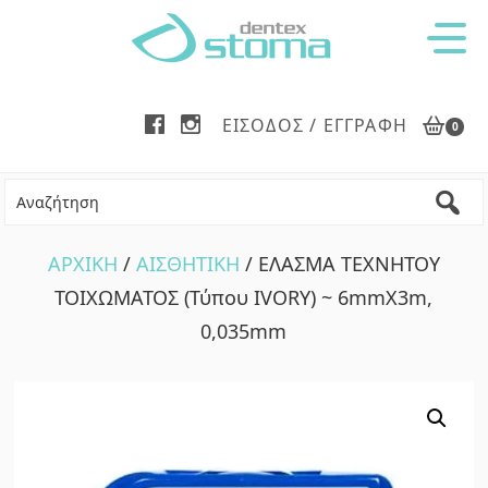
Skip
Skip
to
to
main
footer
content
ΕΊΣΟΔΟΣ / ΕΓΓΡΑΦΉ
0
ΑΡΧΙΚΗ
/
ΑΙΣΘΗΤΙΚΗ
/ ΕΛΑΣΜΑ ΤΕΧΝΗΤΟΥ
ΤΟΙΧΩΜΑΤΟΣ (Τύπου IVORY) ~ 6mmX3m,
0,035mm