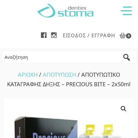
Skip
Skip
to
to
main
footer
content
ΕΊΣΟΔΟΣ / ΕΓΓΡΑΦΉ
0
ΑΡΧΙΚΗ
/
ΑΠΟΤΥΠΩΣΗ
/ ΑΠΟΤΥΠΩΤΙΚΟ
ΚΑΤΑΓΡΑΦΗΣ ΔΗΞΗΣ – PRECIOUS BITE – 2x50ml