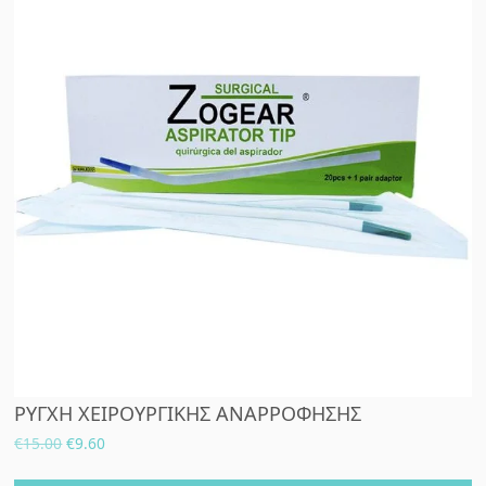
ΡΥΓΧΗ ΧΕΙΡΟΥΡΓΙΚΗΣ ΑΝΑΡΡΟΦΗΣΗΣ
Original
Η
€
15.00
€
9.60
price
τρέχουσα