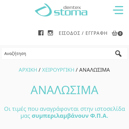
Skip
Skip
Skip
to
to
to
main
primary
footer
content
sidebar
ΕΊΣΟΔΟΣ / ΕΓΓΡΑΦΉ
0
ΑΡΧΙΚΗ
/
ΧΕΙΡΟΥΡΓΙΚΗ
/ ΑΝΑΛΩΣΙΜΑ
ΑΝΑΛΩΣΙΜΑ
Οι τιμές που αναγράφονται στην ιστοσελίδα
μας
συμπεριλαμβάνουν Φ.Π.Α.