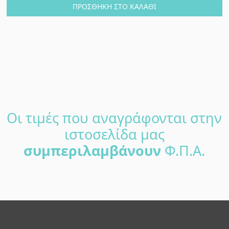
was:
τιμή
ΠΡΟΣΘΉΚΗ ΣΤΟ ΚΑΛΆΘΙ
€15.00.
είναι:
€9.60.
Αρχική
Οι τιμές που αναγράφονται στην
Πλευρική
ιστοσελίδα μας
Στήλη
συμπεριλαμβάνουν
Φ.Π.Α.
Footer