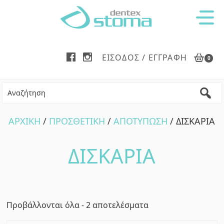
Skip
Skip
Skip
to
to
to
main
primary
footer
content
sidebar
ΕΊΣΟΔΟΣ / ΕΓΓΡΑΦΉ
0
ΑΡΧΙΚΗ
/
ΠΡΟΣΘΕΤΙΚΗ
/
ΑΠΟΤΥΠΩΣΗ
/ ΔΙΣΚΑΡΙΑ
ΔΙΣΚΑΡΙΑ
Sorted
Προβάλλονται όλα - 2 αποτελέσματα
by